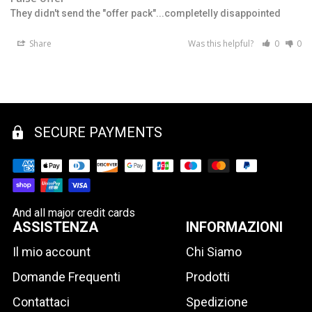
They didn't send the "offer pack"...completelly disappointed
Share
Was this helpful?
0
0
SECURE PAYMENTS
And all major credit cards
ASSISTENZA
INFORMAZIONI
Il mio account
Chi Siamo
Domande Frequenti
Prodotti
Contattaci
Spedizione