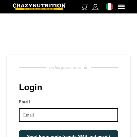
Login
Email
Send login code (sends SMS and email)